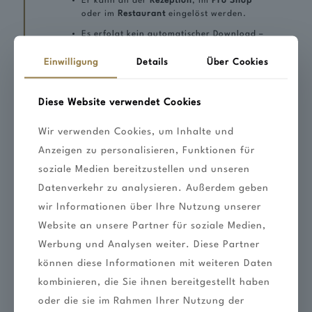
Er kann an der
Rezeption
, im
Pro Shop
oder im
Restaurant
eingelöst werden.
Es erfolgt kein automatischer Download –
die Erstellung erfolgt manuell durch unser
Team.
Einwilligung
Details
Über Cookies
Diese Website verwendet Cookies
Wir verwenden Cookies, um Inhalte und
ÄHNLICHE PRODUKTE
Anzeigen zu personalisieren, Funktionen für
soziale Medien bereitzustellen und unseren
Datenverkehr zu analysieren. Außerdem geben
wir Informationen über Ihre Nutzung unserer
Website an unsere Partner für soziale Medien,
Werbung und Analysen weiter. Diese Partner
können diese Informationen mit weiteren Daten
kombinieren, die Sie ihnen bereitgestellt haben
oder die sie im Rahmen Ihrer Nutzung der