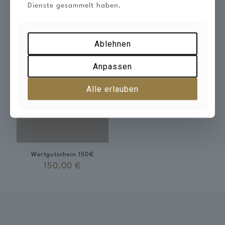
Wertgutschein 50 €
Wertgutschein Greenfee am
Dienste gesammelt haben.
Wochenende 75€
50,00
€
75,00
€
Ablehnen
Anpassen
Alle erlauben
Wertgutschein 150€
150,00
€