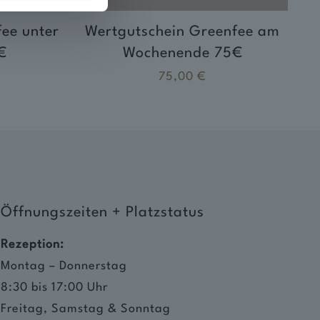
ee unter
Wertgutschein Greenfee am
€
Wochenende 75€
75,00
€
Öffnungszeiten + Platzstatus
Rezeption:
Montag – Donnerstag
8:30 bis 17:00 Uhr
Freitag, Samstag & Sonntag