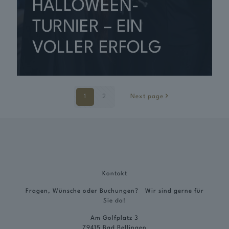
HALLOWEEN-
TURNIER – EIN
VOLLER ERFOLG
1
2
Next page
Kontakt
Fragen, Wünsche oder Buchungen? Wir sind gerne für
Sie da!
Am Golfplatz 3
79415 Bad Bellingen